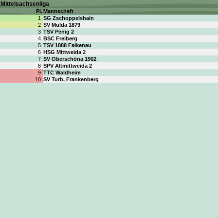
Mittelsachsenliga
Pl.
Mannschaft
1
SG Zschoppelshain
2
SV Mulda 1879
3
TSV Penig 2
4
BSC Freiberg
5
TSV 1888 Falkenau
6
HSG Mittweida 2
7
SV Oberschöna 1902
8
SPV Altmittweida 2
9
TTC Waldheim
10
SV Turb. Frankenberg