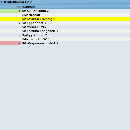
1. Kreisklasse Gr. 4
Pl.
Mannschaft
1
SV Silt. Freiberg 2
2
ESV Nassau
3
SV Saxonia Freiberg 6
4
SV Eppendorf 3
5
SV Mulda 1879 2
6
SV Fortuna Langenau 3
7
SpVgg. Zethau 2
8
Hilbersdorfer SV 3
9
SV Weigmannsdorf-M. 2