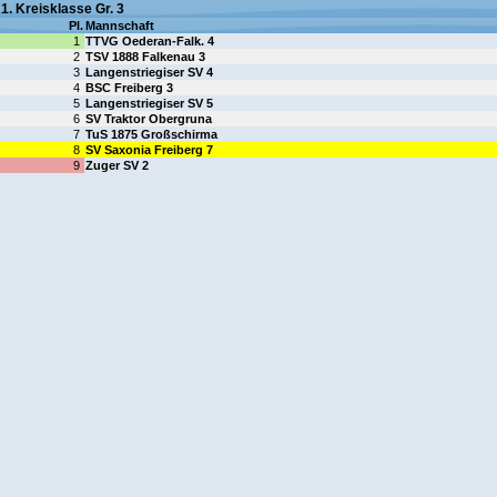
1. Kreisklasse Gr. 3
Pl.
Mannschaft
1
TTVG Oederan-Falk. 4
2
TSV 1888 Falkenau 3
3
Langenstriegiser SV 4
4
BSC Freiberg 3
5
Langenstriegiser SV 5
6
SV Traktor Obergruna
7
TuS 1875 Großschirma
8
SV Saxonia Freiberg 7
9
Zuger SV 2